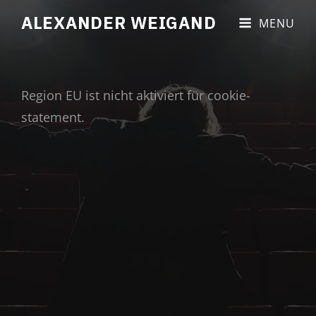
ALEXANDER WEIGAND
MENU
Region EU ist nicht aktiviert für cookie-
statement.
Copyright © 2026
Alexander Weigand
|
Impressum &
Datenschutz
|
Blakely By
Catch Themes