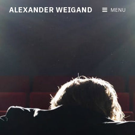
ALEXANDER WEIGAND
MENU